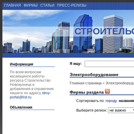
ГЛАВНАЯ
ФИРМЫ
СТАТЬИ
ПРЕСС-РЕЛИЗЫ
СТРОИТЕЛЬ
Я ищу:
Информация
По всем вопросам
Электрооборудование
касающихся работы
ресурса Строительство
Главная страница
Электрооборуд
Новокузнецк и
добавления в справочник
Фирмы раздела
пишите по адресу
stroy-
portal@list.ru
.
Сортировать по:
городу
названи
Объявления
Выберите регион: