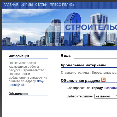
ГЛАВНАЯ
ФИРМЫ
СТАТЬИ
ПРЕСС-РЕЛИЗЫ
СТРОИТЕЛЬ
Я ищу:
Информация
По всем вопросам
Кровельные материалы
касающихся работы
ресурса Строительство
Главная страница
Кровельные ма
Новокузнецк и
добавления в справочник
Объявления раздела
пишите по адресу
stroy-
portal@list.ru
.
Сортировать по:
городу
назван
Объявления
Выберите регион: