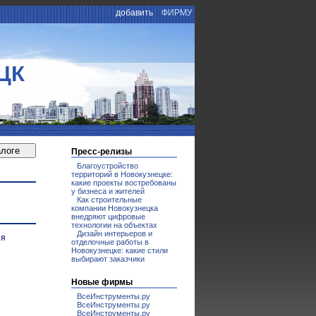
добавить
ФИРМУ
ЦК
Пресс-релизы
Благоустройство
территорий в Новокузнецке:
какие проекты востребованы
у бизнеса и жителей
Как строительные
компании Новокузнецка
внедряют цифровые
технологии на объектах
Дизайн интерьеров и
ия
отделочные работы в
Новокузнецке: какие стили
выбирают заказчики
Новые фирмы
ВсеИнструменты.ру
ВсеИнструменты.ру
ВсеИнструменты.ру