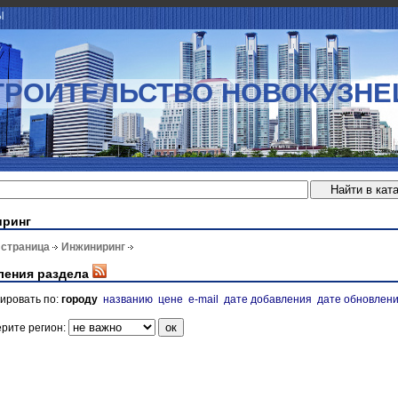
Ы
ТРОИТЕЛЬСТВО НОВОКУЗНЕ
иринг
 страница
Инжиниринг
ления раздела
ировать по:
городу
названию
цене
e-mail
дате добавления
дате обновлен
рите регион: