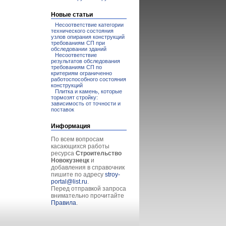
Новые статьи
Несоответствие категории
технического состояния
узлов опирания конструкций
требованиям СП при
обследовании зданий
Несоответствие
результатов обследования
требованиям СП по
критериям ограниченно
работоспособного состояния
конструкций
Плитка и камень, которые
тормозят стройку:
зависимость от точности и
поставок
Информация
По всем вопросам
касающихся работы
ресурса
Строительство
Новокузнецк
и
добавления в справочник
пишите по адресу
stroy-
portal@list.ru
.
Перед отправкой запроса
внимательно прочитайте
Правила
.