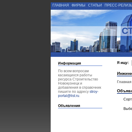
ГЛАВНАЯ
ФИРМЫ
СТАТЬИ
ПРЕСС-РЕЛИЗ
С
Я ищу:
Информация
По всем вопросам
Инжин
касающихся работы
ресурса Строительство
Главная
Новокузнецк и
добавления в справочник
Объяв
пишите по адресу
stroy-
portal@list.ru
.
Сорт
Объявления
Выбе