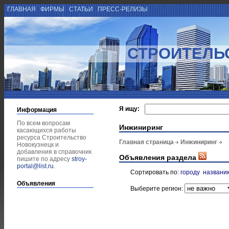
ГЛАВНАЯ
ФИРМЫ
СТАТЬИ
ПРЕСС-РЕЛИЗЫ
СТРОИТЕЛЬ
Я ищу:
Информация
По всем вопросам
Инжиниринг
касающихся работы
ресурса Строительство
Главная страница
Инжиниринг
Новокузнецк и
добавления в справочник
Объявления раздела
пишите по адресу
stroy-
portal@list.ru
.
Сортировать по:
городу
названи
Объявления
Выберите регион: