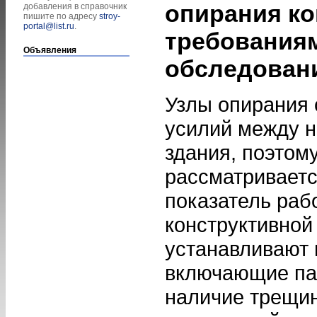
опирания ко
добавления в справочник
пишите по адресу
stroy-
portal@list.ru
.
требования
Объявления
обследован
Узлы опирания 
усилий между 
здания, поэтом
рассматриваетс
показатель раб
конструктивной
устанавливают 
включающие па
наличие трещин