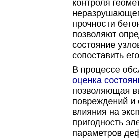
контроля геоме
неразрушающег
прочности бето
позволяют опре
состояние узло
сопоставить ег
В процессе обс
оценка состоян
позволяющая в
повреждений и 
влияния на экс
пригодность эл
параметров деф