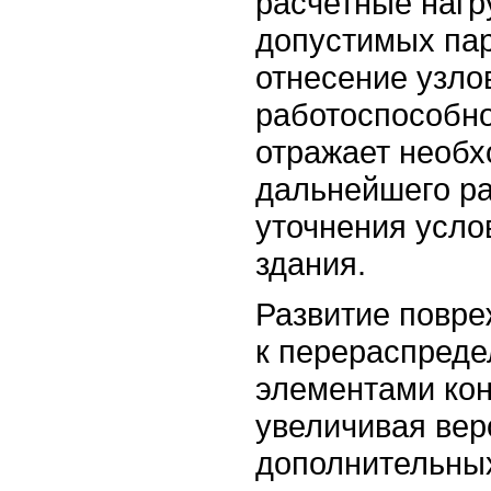
расчетные нагр
допустимых па
отнесение узло
работоспособно
отражает необх
дальнейшего ра
уточнения усло
здания.
Развитие повре
к перераспред
элементами кон
увеличивая вер
дополнительных