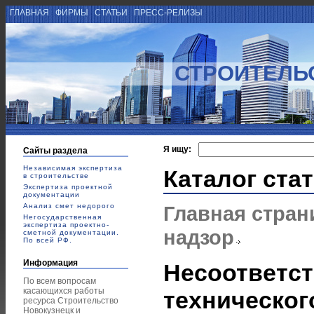
ГЛАВНАЯ
ФИРМЫ
СТАТЬИ
ПРЕСС-РЕЛИЗЫ
СТРОИТЕЛЬ
Я ищу:
Сайты раздела
Независимая экспертиза
Каталог ста
в строительстве
Экспертиза проектной
документации
Анализ смет недорого
Главная стран
Негосударственная
экспертиза проектно-
надзор
сметной документации.
По всей РФ.
Информация
Несоответст
По всем вопросам
касающихся работы
техническог
ресурса Строительство
Новокузнецк и