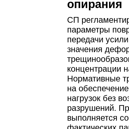
опирания
СП регламенти
параметры пов
передачи усили
значения дефо
трещинообразов
концентрации н
Нормативные т
на обеспечение
нагрузок без в
разрушений. П
выполняется с
фактических па