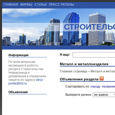
ГЛАВНАЯ
ФИРМЫ
СТАТЬИ
ПРЕСС-РЕЛИЗЫ
СТРОИТЕЛЬ
Я ищу:
Информация
По всем вопросам
Металл и металлоизделия
касающихся работы
ресурса Строительство
Главная страница
Металл и мета
Новокузнецк и
добавления в справочник
Объявления раздела
пишите по адресу
stroy-
portal@list.ru
.
Сортировать по:
городу
названи
Объявления
Выберите регион: