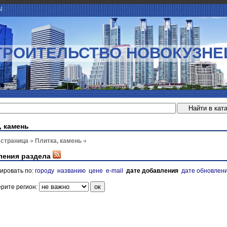
Ы
ТРОИТЕЛЬСТВО НОВОКУЗНЕ
, камень
 страница
Плитка, камень
ления раздела
ировать по:
городу
названию
цене
e-mail
дате добавления
дате обновлен
рите регион: