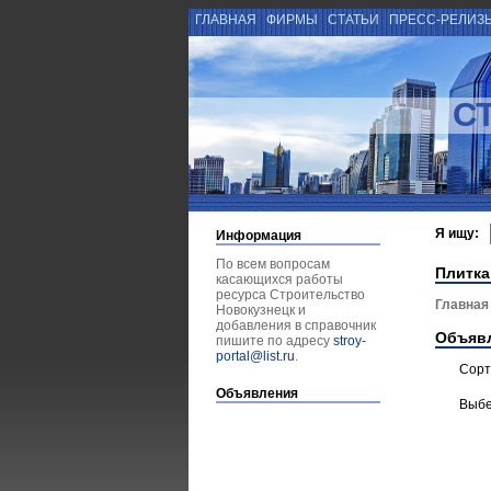
ГЛАВНАЯ
ФИРМЫ
СТАТЬИ
ПРЕСС-РЕЛИЗ
С
Я ищу:
Информация
По всем вопросам
Плитка
касающихся работы
ресурса Строительство
Главная
Новокузнецк и
добавления в справочник
Объяв
пишите по адресу
stroy-
portal@list.ru
.
Сорт
Объявления
Выбе