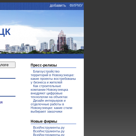
добавить
ФИРМУ
ЦК
Пресс-релизы
Благоустройство
территорий в Новокузнецке:
какие проекты востребованы
у бизнеса и жителей
Как строительные
компании Новокузнецка
внедряют цифровые
технологии на объектах
Дизайн интерьеров и
ия
отделочные работы в
Новокузнецке: какие стили
выбирают заказчики
Новые фирмы
ВсеИнструменты.ру
ВсеИнструменты.ру
ВсеИнструменты.ру