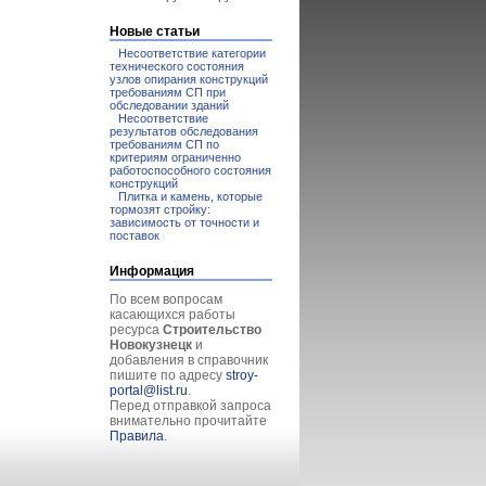
Новые статьи
Несоответствие категории
технического состояния
узлов опирания конструкций
требованиям СП при
обследовании зданий
Несоответствие
результатов обследования
требованиям СП по
критериям ограниченно
работоспособного состояния
конструкций
Плитка и камень, которые
тормозят стройку:
зависимость от точности и
поставок
Информация
По всем вопросам
касающихся работы
ресурса
Строительство
Новокузнецк
и
добавления в справочник
пишите по адресу
stroy-
portal@list.ru
.
Перед отправкой запроса
внимательно прочитайте
Правила
.