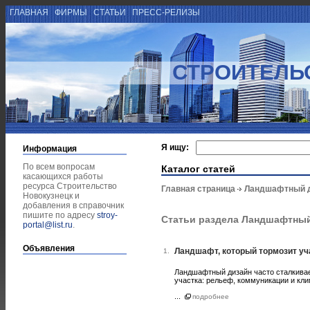
ГЛАВНАЯ
ФИРМЫ
СТАТЬИ
ПРЕСС-РЕЛИЗЫ
СТРОИТЕЛЬ
Я ищу:
Информация
По всем вопросам
Каталог статей
касающихся работы
ресурса Строительство
Главная страница
Ландшафтный 
Новокузнецк и
добавления в справочник
пишите по адресу
stroy-
Статьи раздела Ландшафтны
portal@list.ru
.
Объявления
Ландшафт, который тормозит уча
1.
Ландшафтный дизайн часто сталкивае
участка: рельеф, коммуникации и кли
...
подробнее