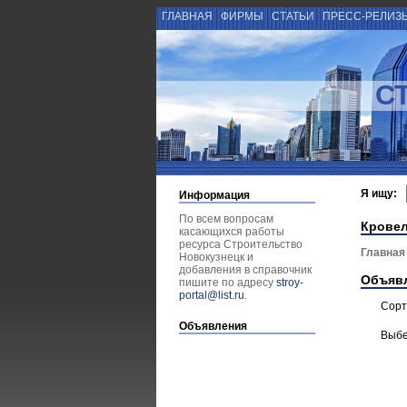
ГЛАВНАЯ
ФИРМЫ
СТАТЬИ
ПРЕСС-РЕЛИЗ
С
Я ищу:
Информация
По всем вопросам
Крове
касающихся работы
ресурса Строительство
Главная
Новокузнецк и
добавления в справочник
Объяв
пишите по адресу
stroy-
portal@list.ru
.
Сорт
Объявления
Выбе