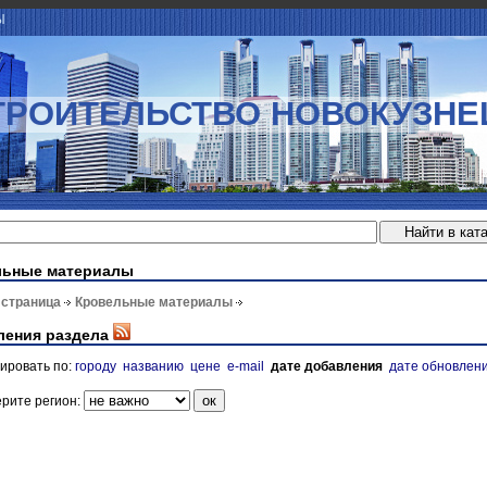
Ы
ТРОИТЕЛЬСТВО НОВОКУЗНЕ
льные материалы
 страница
Кровельные материалы
ления раздела
ировать по:
городу
названию
цене
e-mail
дате добавления
дате обновлен
рите регион: