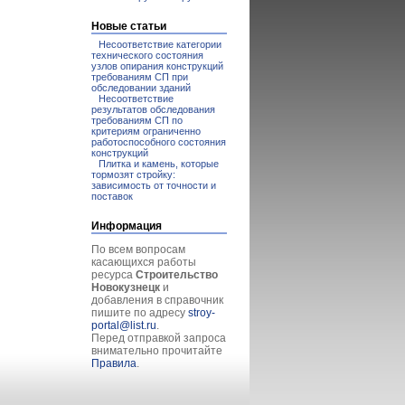
Новые статьи
Несоответствие категории
технического состояния
узлов опирания конструкций
требованиям СП при
обследовании зданий
Несоответствие
результатов обследования
требованиям СП по
критериям ограниченно
работоспособного состояния
конструкций
Плитка и камень, которые
тормозят стройку:
зависимость от точности и
поставок
Информация
По всем вопросам
касающихся работы
ресурса
Строительство
Новокузнецк
и
добавления в справочник
пишите по адресу
stroy-
portal@list.ru
.
Перед отправкой запроса
внимательно прочитайте
Правила
.