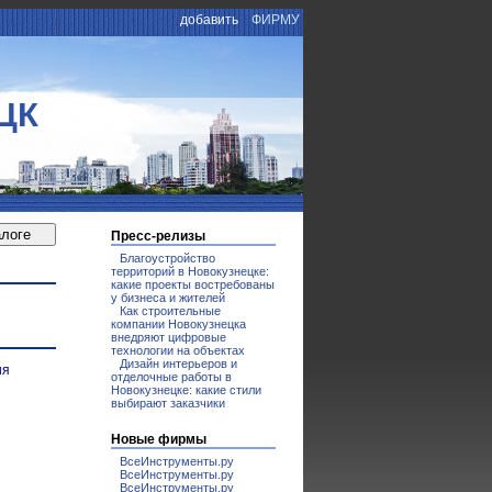
добавить
ФИРМУ
ЦК
Пресс-релизы
Благоустройство
территорий в Новокузнецке:
какие проекты востребованы
у бизнеса и жителей
Как строительные
компании Новокузнецка
внедряют цифровые
технологии на объектах
Дизайн интерьеров и
ия
отделочные работы в
Новокузнецке: какие стили
выбирают заказчики
Новые фирмы
ВсеИнструменты.ру
ВсеИнструменты.ру
ВсеИнструменты.ру