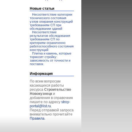
Новые статьи
Несоответствие категории
технического состояния
узлов опирания конструкций
требованиям СП при
обследовании зданий
Несоответствие
результатов обследования
требованиям СП по
критериям ограниченно
работоспособного состояния
конструкций
Плитка и камень, которые
тормозят стройку:
зависимость от точности и
поставок
Информация
По всем вопросам
касающихся работы
ресурса
Строительство
Новокузнецк
и
добавления в справочник
пишите по адресу
stroy-
portal@list.ru
.
Перед отправкой запроса
внимательно прочитайте
Правила
.