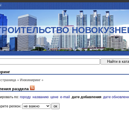
Ы
ТРОИТЕЛЬСТВО НОВОКУЗНЕ
иринг
 страница
Инжиниринг
ления раздела
ировать по:
городу
названию
цене
e-mail
дате добавления
дате обновлен
рите регион: