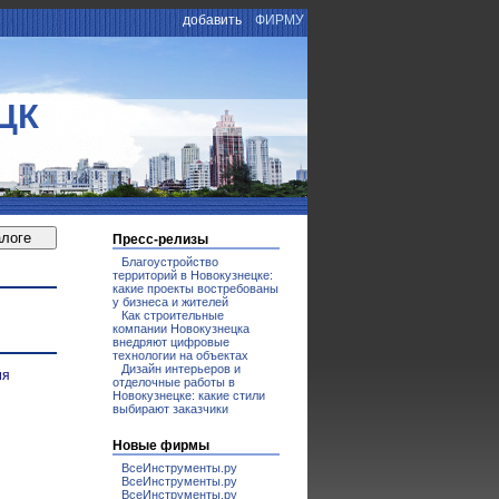
добавить
ФИРМУ
ЦК
Пресс-релизы
Благоустройство
территорий в Новокузнецке:
какие проекты востребованы
у бизнеса и жителей
Как строительные
компании Новокузнецка
внедряют цифровые
технологии на объектах
Дизайн интерьеров и
ия
отделочные работы в
Новокузнецке: какие стили
выбирают заказчики
Новые фирмы
ВсеИнструменты.ру
ВсеИнструменты.ру
ВсеИнструменты.ру